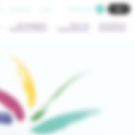
Recherche
b
Extranet
Aide
Accompagner,
Gérer un
Actualités &
Outiller & Former
établissement
Evenements