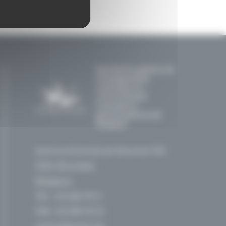
Secrétariat général de
l'Enseignement
catholique en
communautés
française et
germanophone de
Belgique
Avenue Emmanuel Mounier 100
1200, Bruxelles
Belgique
TEL :
02 256 70 11
FAX : 02 256 70 12