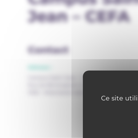
Jean – CEFA
Contact
Adresse :
Campus Saint-Jean - CEFA
Rue de Birmingham 41
1080 - Molenbeek-Saint-Jean
Ce site uti