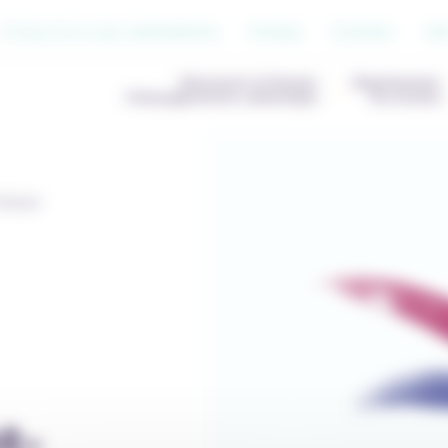
S’inscrire à nos newsletters
Presse
Contact
Jo
Découvrir & Penser
Représenter
l’Enseignement catholique
les écoles
olique
t-