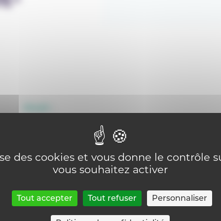
Email :
secretariat@campus-st-jean.be
lise des cookies et vous donne le contrôle 
vous souhaitez activer
Tout accepter
Tout refuser
Personnaliser
Retour sur la page Trouver un CEFA