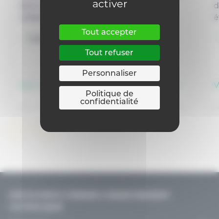
activer
dans une démarche de construction
d
collaborative afin de[…]
é
Tout accepter
Supérieur
Tout refuser
Personnaliser
Voir la thématique
V
Politique de
confidentialité
DÉCOUVRIR & PENSER L’ENSEIGNEMENT
CATHOLIQUE