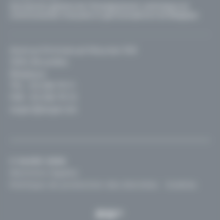
Secrétariat général de l'Enseignement catholique en
communautés française et germanophone de Belgique
Avenue Emmanuel Mounier 100
1200, Bruxelles
Belgique
TEL :
02 256 70 11
FAX : 02 256 70 12
segec@segec.be
© SeGEC 2026
Mentions légales
Politique de protection des données
Cookies