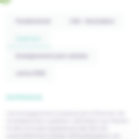
Fondamental
CSA – Secondaire
Supérieur
Enseignement pour adultes
centre PMS
SUPÉRIEUR
L’accompagnement proposé par la Direction de
l’enseignement supérieur catholique aux Hautes
Ecoles et Ecoles Supérieures des Arts est
essentiellement d’ordre méthodologique. Les