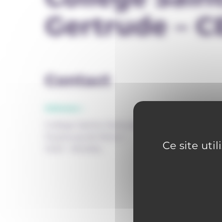
Gertrude – 
Contact
Adresse :
Collège Sainte-Gertrude - CEFA
Faubourg de Mons 1
Ce site uti
1400 - Nivelles