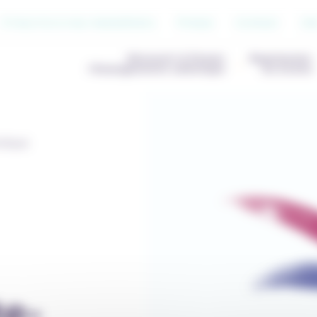
S’inscrire à nos newsletters
Presse
Contact
Jo
Découvrir & Penser
Représenter
l’Enseignement catholique
les écoles
olique
te-