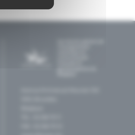
Secrétariat général de
l'Enseignement
catholique en
communautés
française et
germanophone de
Belgique
Avenue Emmanuel Mounier 100
1200, Bruxelles
Belgique
TEL :
02 256 70 11
FAX : 02 256 70 12