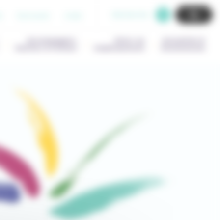
Recherche
b
Extranet
Aide
Accompagner,
Gérer un
Actualités &
Outiller & Former
établissement
Evenements