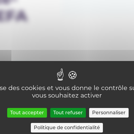
CEFA
Email :
csgn@csgn.be
lise des cookies et vous donne le contrôle 
vous souhaitez activer
Tout accepter
Tout refuser
Personnaliser
Politique de confidentialité
Retour sur la page Trouver un CEFA