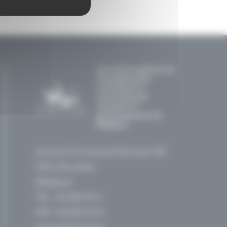
Secrétariat général de
l'Enseignement
catholique en
communautés
française et
germanophone de
Belgique
Avenue Emmanuel Mounier 100
1200, Bruxelles
Belgique
TEL :
02 256 70 11
FAX : 02 256 70 12