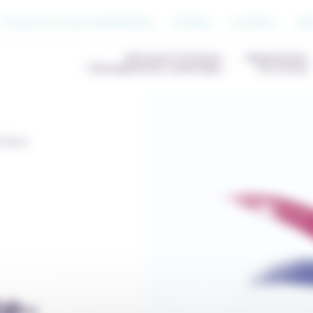
S’inscrire à nos newsletters
Presse
Contact
Jo
Découvrir & Penser
Représenter
l’Enseignement catholique
les écoles
olique
te-