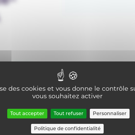
Email :
secretariat.direction@ism-seraing.be
lise des cookies et vous donne le contrôle 
vous souhaitez activer
Tout accepter
Tout refuser
Personnaliser
Politique de confidentialité
Retour sur la page Trouver un CEFA