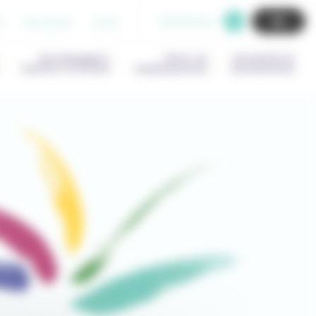
Recherche
b
Extranet
Aide
Accompagner,
Gérer un
Actualités &
Outiller & Former
établissement
Evenements