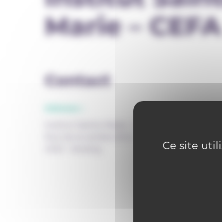
Marie – CEFA
Contact
Adresse :
Institut Sainte-Marie - CEFA
Rue de la carrière 20 b
Ce site uti
4100 - Seraing