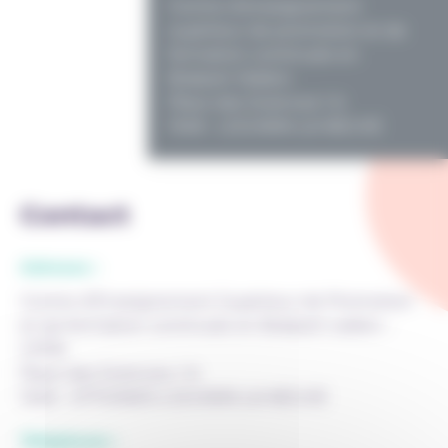
Centre d'enseignement
supérieur de promotion et de
formation continuée en
Brabant Wallon
Place des Sciences 1 A
1348 - LOUVAIN-LA-NEUVE
Contact
Adresse :
Centre d'Enseignement Supérieur de Promotion
et de formation continuée en Brabant wallon -
CPFB
Place des Sciences, 1 A
1348 - OTTIGNIES-LOUVAIN-LA-NEUVE
Téléphone :