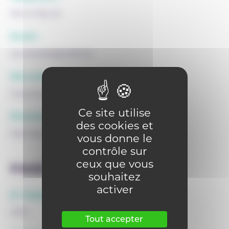
010 47 82 49
Email :
secretariat@cpfb.be
Site web :
http://www.cpfb.be
Ce site utilise
Direction :
des cookies et
Nathalie Ponsart
vous donne le
contrôle sur
ceux que vous
FASE
souhaitez
activer
N° FASE siège :
3179
Tout accepter