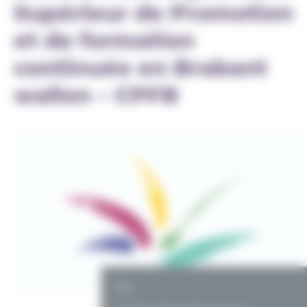
Supérieur de Promotion
et de formation
continuée en Brabant
wallon – CPFB
PO