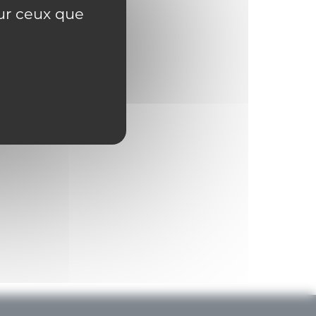
sur ceux que