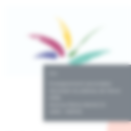
PO
Enseignement secondaire
diocésain du plateau de Herve
ASBL
Avenue Reine Astrid 2 A
4650 - HERVE