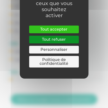
ceux que vous
1D
souhaitez
activer
2C
2D
Tout accepter
2S
Tout refuser
OBS
Personnaliser
Langue moderne I : Anglais
Politique de
Langue moderne I : Néerlandais
confidentialité
OBG
Retour sur la page Trouver un établissement