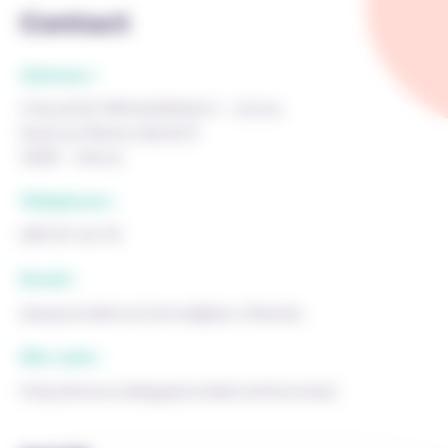
Contact
Adresse :
COLLEGE PROVIDENCE I - D.O.A.
Avenue Reine Astrid 9
4650 - Herve
Téléphone :
087 67 40 75
Email :
doa.providence.herve@sec.cfwb.be
Site web :
http://www.collegeprovidenceherve.be/