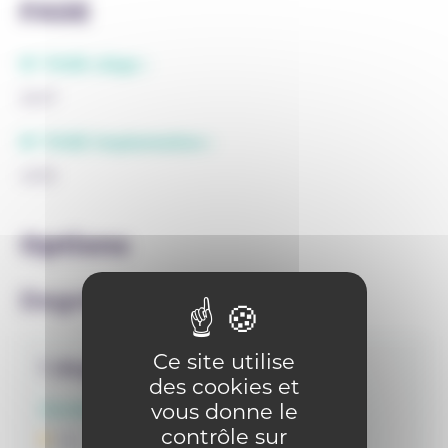
FASE
N° FASE siège :
2247
N° FASE implantation :
4519
Options
Degrés
Ce site utilise
1 degrés
des cookies et
vous donne le
Années d'études
contrôle sur
1C