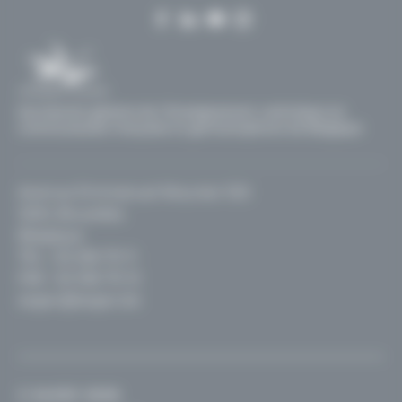
Secrétariat général de l'Enseignement catholique en
communautés française et germanophone de Belgique
Avenue Emmanuel Mounier 100
1200, Bruxelles
Belgique
TEL :
02 256 70 11
FAX : 02 256 70 12
segec@segec.be
© SeGEC 2026