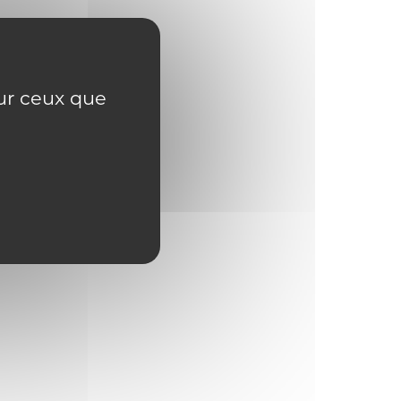
sur ceux que