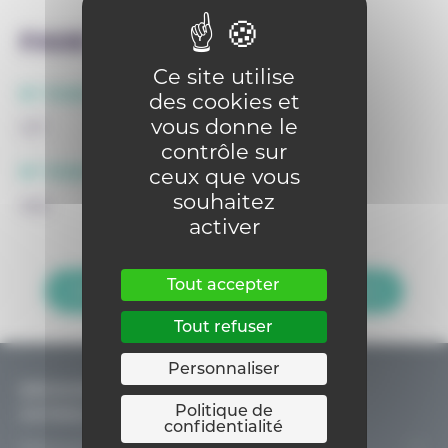
FASE
Ce site utilise
N° FASE siège :
des cookies et
vous donne le
537
contrôle sur
N° FASE implantation :
ceux que vous
souhaitez
968
activer
Tout accepter
Retour sur la page Trouver un établissement
Tout refuser
Personnaliser
DÉCOUVRIR & PENSER L’ENSEIGNEMENT
Politique de
CATHOLIQUE
confidentialité