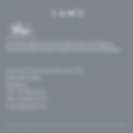
RGPD
Secrétariat général de l'Enseignement catholique en
communautés française et germanophone de Belgique
Avenue Emmanuel Mounier 100
1200, Bruxelles
Belgique
TEL :
02 256 70 11
FAX : 02 256 70 12
segec@segec.be