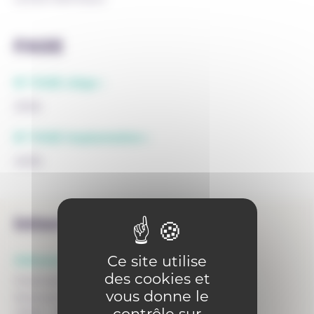
FASE
N° FASE siège :
2306
N° FASE implantation :
4636
Internat
Ce site utilise
Adresse :
des cookies et
Internat Don Bosco Remouchamps
vous donne le
Avenue de la Porallée 40
contrôle sur