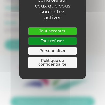
4920 - SOUGNE-REMOUCHAMPS
ceux que vous
Téléphone :
souhaitez
04 246 74 20 secret
activer
Email :
g.cambroisier@gmail.com
Tout accepter
Tout refuser
Voir la fiche de l'internat
Personnaliser
Politique de
confidentialité
Retour sur la page Trouver un établissement