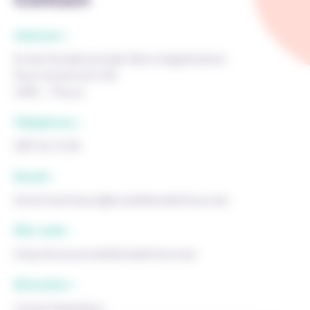
Adresse :
Ecole fondamentale libre d'application
Rue Hovémont 90
4910 - Theux
Téléphone :
087 54 13 30
Email :
lionel.hamtiaux@ecolelibredetheux.be
Site web :
http://www.ecolelibredetheux.be
Direction :
Lionel Hamtiaux