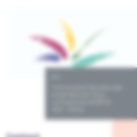
PO
Communauté éducative des
écoles libres de Theux
rue Hovémont 90 BP 34
4910 - THEUX
Contact