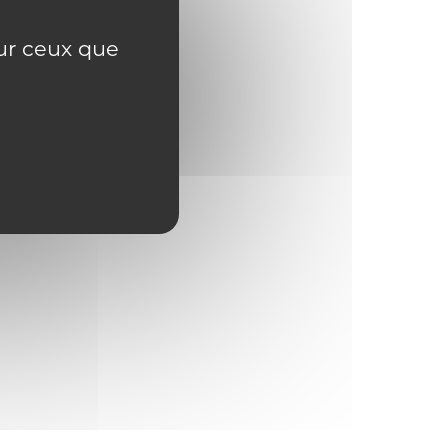
sur ceux que