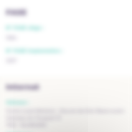
FASE
N° FASE siège :
1684
N° FASE implantation :
3337
Internat
Adresse :
Home Louis Mertens - Oeuvre de Don Bosco a.s.b.l.
Hameau du Touquet 13
7522 - BLANDAIN