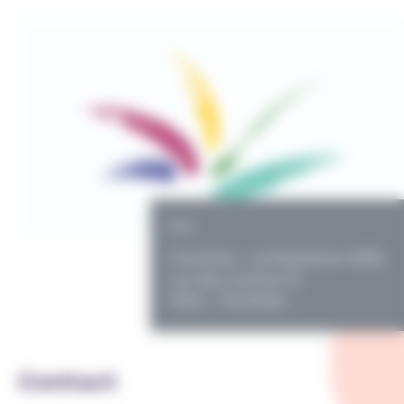
PO
Ursulines - La Madeleine ASBL
rue des Carmes 10
7500 - TOURNAI
Contact