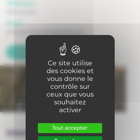
Téléphone :
069 35 21 07
Email :
donboscoblandain@gmail.com
Voir la fiche de l'internat
Ce site utilise
des cookies et
vous donne le
contrôle sur
ceux que vous
souhaitez
activer
Tout accepter
Internat