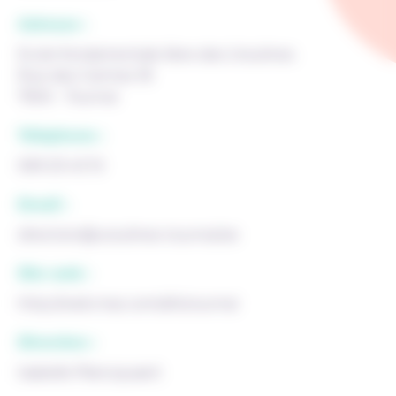
Adresse :
Ecole fondamentale libre des Ursulines
Rue des Carmes 18
7500 - Tournai
Téléphone :
069 23 43 10
Email :
direction@ursulines-tournai.be
Site web :
http://web.mac.com/efutournai
Direction :
Isabelle Plancquaert