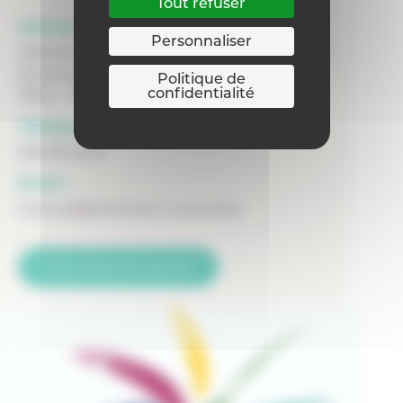
Tout refuser
Adresse :
Personnaliser
Oratoire Saint-Charles - Internat Don Bosco
boulevard Léopold 63
Politique de
confidentialité
7500 - TOURNAI
Téléphone :
069 89 18 18
Email :
internat@donbosco-tournai.be
Voir la fiche de l'internat