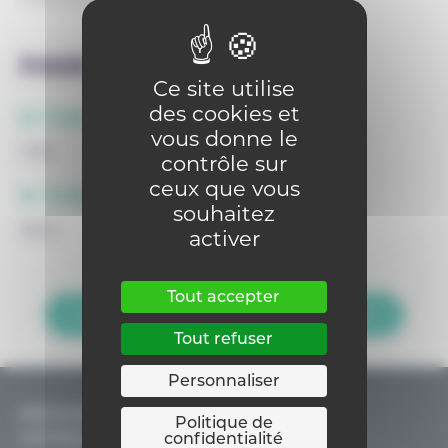
FASE
Ce site utilise
des cookies et
N° FASE siège :
vous donne le
1758
contrôle sur
ceux que vous
N° FASE implantation :
souhaitez
3504
activer
Tout accepter
Retour sur la page Trouver un établissement
Tout refuser
Personnaliser
DÉCOUVRIR & PENSER L’ENSEIGNEMENT
Politique de
CATHOLIQUE
confidentialité