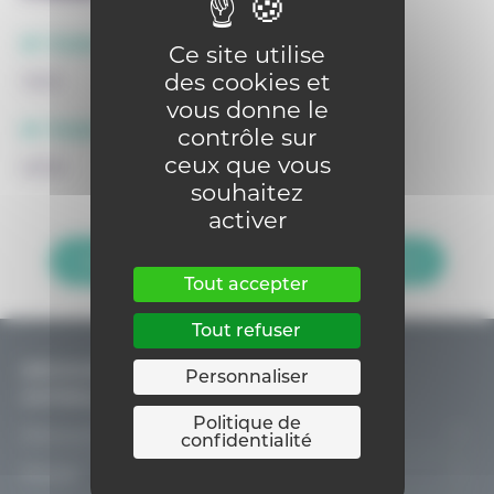
N° FASE siège :
Ce site utilise
des cookies et
1500
vous donne le
N° FASE implantation :
contrôle sur
ceux que vous
6306
souhaitez
activer
Retour sur la page Trouver un établissement
Tout accepter
Tout refuser
DÉCOUVRIR & PENSER L’ENSEIGNEMENT
Personnaliser
CATHOLIQUE
Politique de
Découvrir
confidentialité
Le projet
Penser