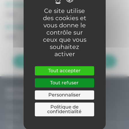
N° FASE siège :
Ce site utilise
1242
des cookies et
vous donne le
N° FASE implantation :
contrôle sur
2455
ceux que vous
souhaitez
activer
Retour sur la page Trouver un établissement
Tout accepter
Tout refuser
DÉCOUVRIR & PENSER L’ENSEIGNEMENT
Personnaliser
CATHOLIQUE
Découvrir
Politique de
confidentialité
Le projet
Penser
Pastorale scolaire
Nos rencontres
Liens utiles