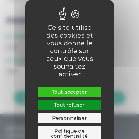
FASE
Ce site utilise
des cookies et
N° FASE siège :
vous donne le
2283
contrôle sur
ceux que vous
N° FASE implantation :
souhaitez
8887
activer
Tout accepter
Retour sur la page Trouver un établissement
Tout refuser
Personnaliser
DÉCOUVRIR & PENSER L’ENSEIGNEMENT
Politique de
CATHOLIQUE
confidentialité