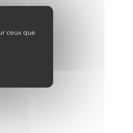
sur ceux que