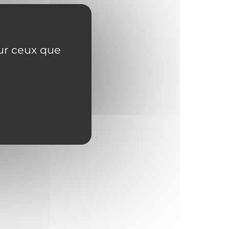
sur ceux que