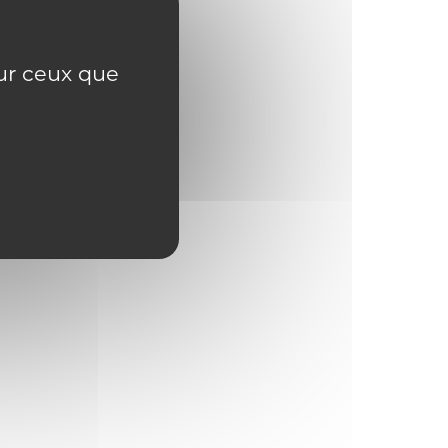
sur ceux que