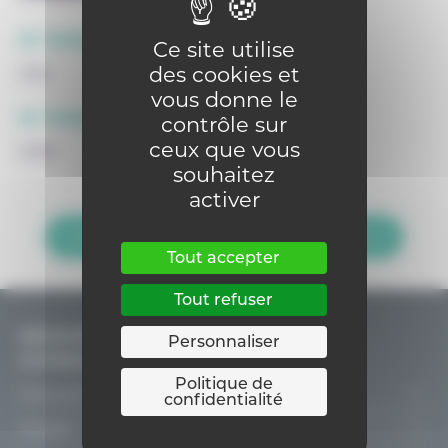
N° FASE siège :
Ce site utilise
des cookies et
3116
vous donne le
N° FASE implantation :
contrôle sur
ceux que vous
6198
souhaitez
activer
Retour sur la page Trouver un établissement
Tout accepter
Tout refuser
DÉCOUVRIR & PENSER L’ENSEIGNEMENT
Personnaliser
CATHOLIQUE
Politique de
Découvrir
confidentialité
Le projet
Penser