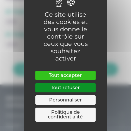
N° FASE siège :
Ce site utilise
des cookies et
2330
vous donne le
N° FASE implantation :
contrôle sur
ceux que vous
4500
souhaitez
activer
Retour sur la page Trouver un établissement
Tout accepter
Tout refuser
DÉCOUVRIR & PENSER L’ENSEIGNEMENT
Personnaliser
CATHOLIQUE
Politique de
Découvrir
confidentialité
Le projet
Penser