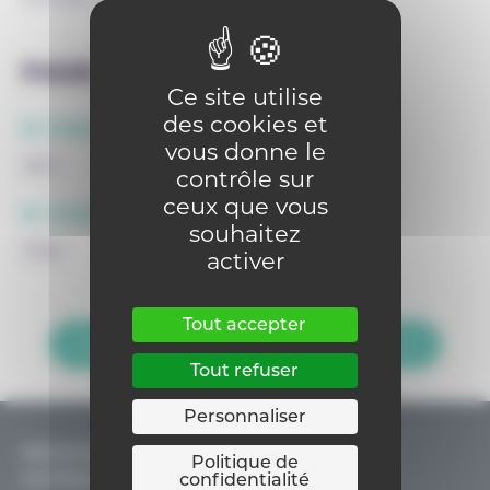
FASE
Ce site utilise
des cookies et
N° FASE siège :
vous donne le
1872
contrôle sur
ceux que vous
N° FASE implantation :
souhaitez
3726
activer
Tout accepter
Retour sur la page Trouver un établissement
Tout refuser
Personnaliser
DÉCOUVRIR & PENSER L’ENSEIGNEMENT
Politique de
CATHOLIQUE
confidentialité