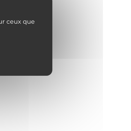
sur ceux que