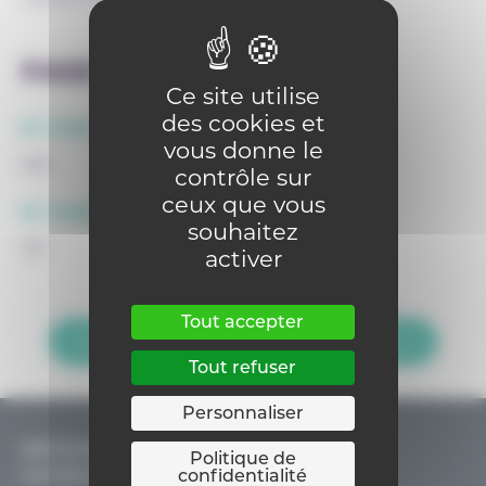
FASE
Ce site utilise
des cookies et
N° FASE siège :
vous donne le
109
contrôle sur
ceux que vous
N° FASE implantation :
souhaitez
171
activer
Tout accepter
Retour sur la page Trouver un établissement
Tout refuser
Personnaliser
DÉCOUVRIR & PENSER L’ENSEIGNEMENT
Politique de
CATHOLIQUE
confidentialité