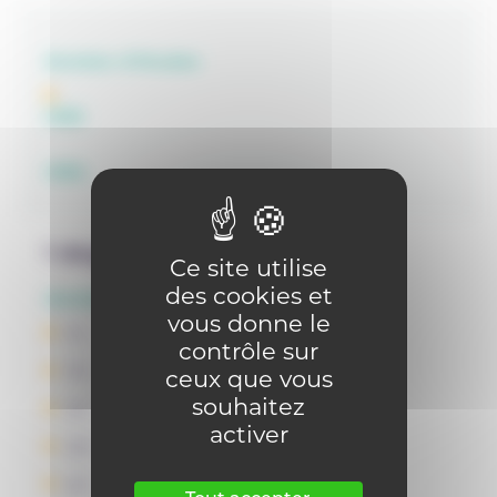
Années d'études
OBS
OBG
1 degrés
Ce site utilise
des cookies et
Années d'études
vous donne le
1C
contrôle sur
1D
ceux que vous
souhaitez
2C
activer
2D
2S