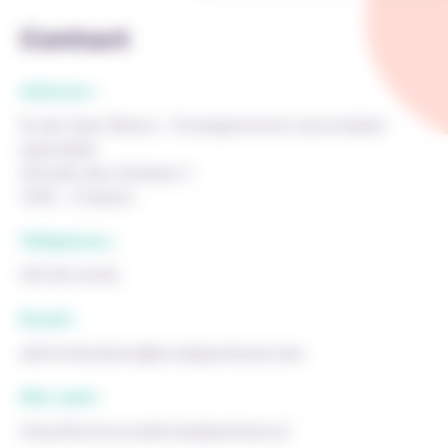
Contact
Adresse :
Ecole Jean Bosco - Enseignement secondaire
spécialisé
Venelle des Sorbiers 1
1450 - Chastre
Téléphone :
010 65 45 65
Email :
administration@ecolejeanbosco.be
Site web :
http://home.scarlet.be/jeanbosco/