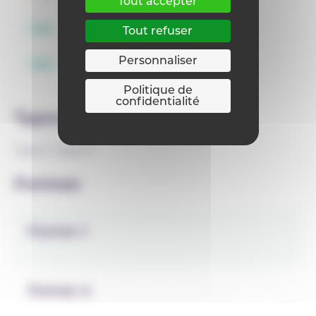
Tout accepter
OBS
Tout refuser
Personnaliser
OBG
Politique de
confidentialité
Types
Type 3
Type 5
Formes
Forme 1
Forme 4