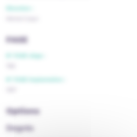
Direction :
Michel Cosyn
FASE
N° FASE siège :
768
N° FASE implantation :
1357
Options
Degrés