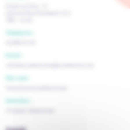
Ecole La Cime - III
Avenue Paul Stroobant 41 A
1180 - Uccle
Téléphone :
02 899 24 30
Email :
christian.watterman@ecolelacime.net
Site web :
http://www.ecolelacime.be
Direction :
Christian Watterman