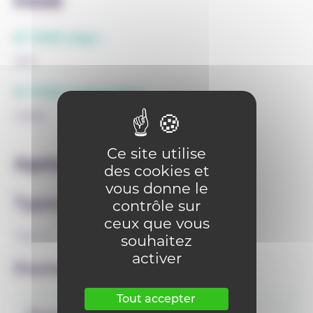
FASE
N° FASE siège :
300
N° FASE implantation :
10683
Ce site utilise
Options
des cookies et
vous donne le
Types
contrôle sur
ceux que vous
Type 4
souhaitez
activer
Formes
Tout accepter