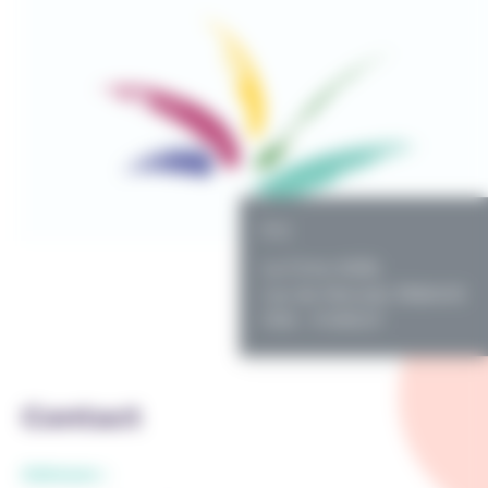
PO
La Cime ASBL
rue de Merode 398/400
1190 - FOREST
Contact
Adresse :