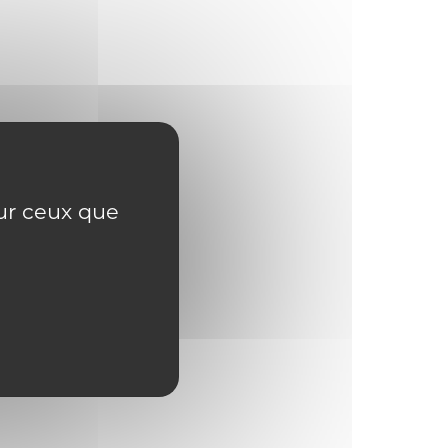
sur ceux que