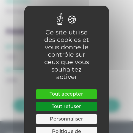
Direction :
Emmanuel Camberlein
FASE
Ce site utilise
des cookies et
vous donne le
N° FASE siège :
contrôle sur
1323
ceux que vous
souhaitez
N° FASE implantation :
activer
2636
Tout accepter
Retour sur la page Trouver un établissement
Tout refuser
Personnaliser
Politique de