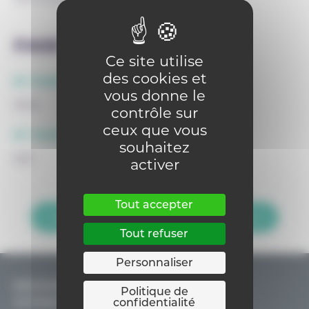
FASE
Ce site utilise
des cookies et
N° FASE siège :
vous donne le
3148
contrôle sur
ceux que vous
N° FASE implantation :
souhaitez
623
activer
Tout accepter
Retour sur la page Trouver un établissement
Tout refuser
Personnaliser
DÉCOUVRIR & PENSER L’ENSEIGNEMENT
Politique de
CATHOLIQUE
confidentialité