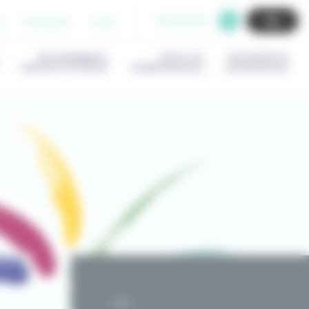
Recherche
b
Extranet
Aide
Accompagner,
Gérer un
Actualités &
Outiller & Former
établissement
Evenements
PO