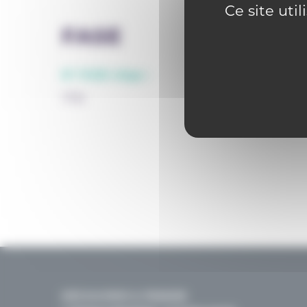
Ce site uti
FASE
N° FASE siège :
1756
DÉCOUVRIR & PENSER