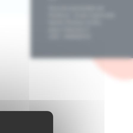
Oeuvres paroissiales de
l'Enfance - Ecole maternelle
Sainte-Thérèse-A.S.B.L.
place J.Wauters 7
4210 - MARNEFFE