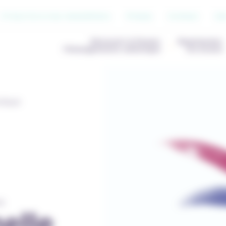
S’inscrire à nos newsletters
Presse
Contact
Jo
Découvrir & Penser
Représenter
l’Enseignement catholique
les écoles
olique
E
elle