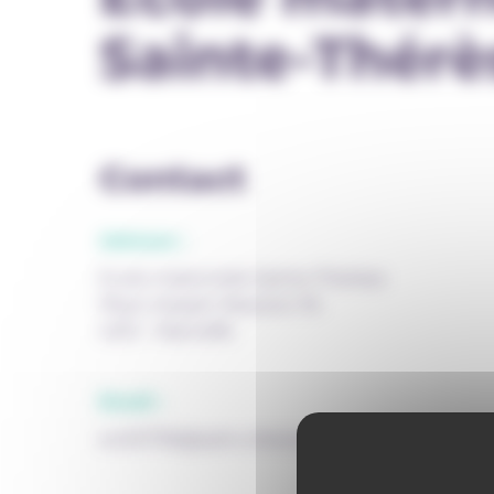
Sainte-Thérè
Contact
Adresse :
Ecole maternelle Sainte-Thérèse
Place Joseph Wauters 7A
4210 - Marneffe
Email :
ec001756@adm.cfwb.be