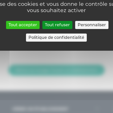
lise des cookies et vous donne le contrôle 
vous souhaitez activer
Tout accepter
Tout refuser
Personnaliser
N° FASE implantation :
3498
Politique de confidentialité
Retour sur la page Trouver un établissement
GÉRER UN ÉTABLISSEMENT