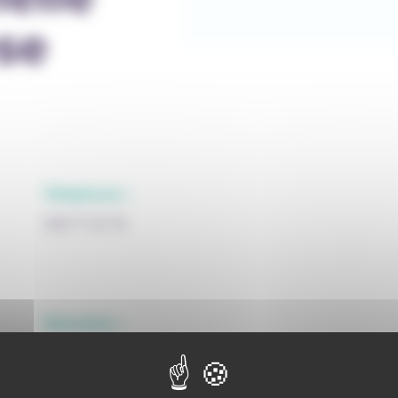
se
Téléphone :
085 71 32 76
Direction :
Sandrine Feijtons