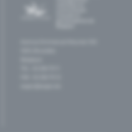
catholique en
communautés
française et
germanophone de
Belgique
Avenue Emmanuel Mounier 100
1200, Bruxelles
Belgique
TEL :
02 256 70 11
FAX : 02 256 70 12
segec@segec.be