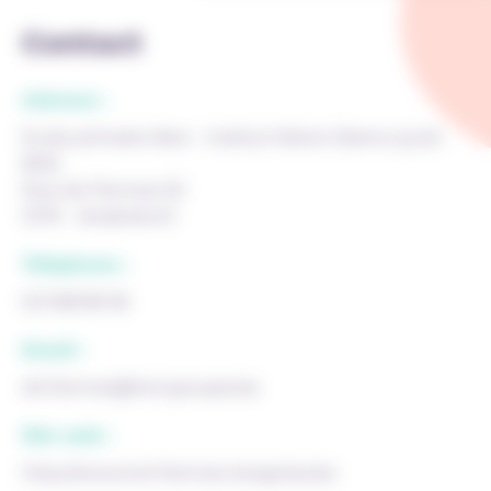
Contact
Adresse :
Ecole primaire libre - Institut Notre-Dame (cycle
8/12)
Rue de Fiennes 52
1070 - Anderlecht
Téléphone :
02 528 85 56
Email :
dir.fiennes@ind-groupe.be
Site web :
http://www.ind-fiennes-brogniez.be