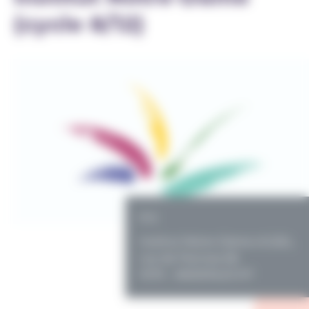
(cycle 8/12)
PO
Institut Notre-Dame-A.S.B.L.
rue de Fiennes 66
1070 - ANDERLECHT