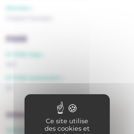
Direction :
Christine Toumpsin
FASE
N° FASE siège :
3167
N° FASE implantation :
36
Internat
Ce site utilise
des cookies et
Adresse :