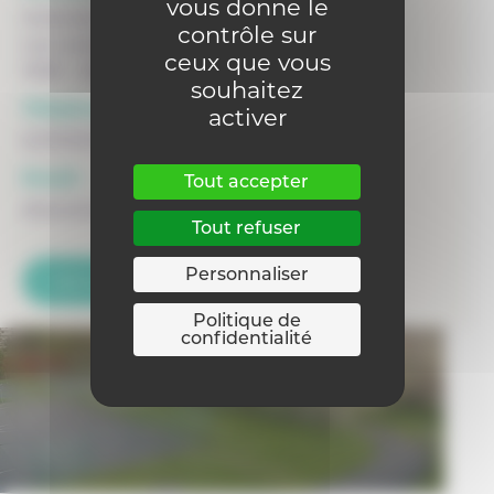
vous donne le
Internat Don Bosco Ganshoren
contrôle sur
rue Lowet 12
ceux que vous
1083 - GANSHOREN
souhaitez
Téléphone :
activer
0470313144
Email :
Tout accepter
directiondonboscog@gmail.com
Tout refuser
Personnaliser
Voir la fiche de l'internat
Politique de
confidentialité