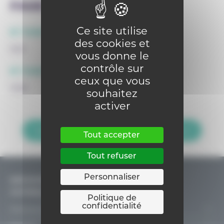
FASE
Ce site utilise
N° FASE siège :
des cookies et
900
vous donne le
contrôle sur
N° FASE implantation :
ceux que vous
1638
souhaitez
activer
Retour sur la page Trouver un établissement
Tout accepter
Tout refuser
Personnaliser
DÉCOUVRIR & PENSER L’ENSEIGNEMENT
CATHOLIQUE
Politique de
confidentialité
Découvrir
Le projet