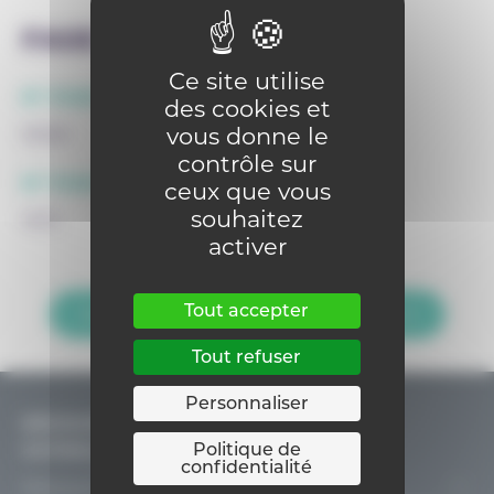
FASE
Ce site utilise
N° FASE siège :
des cookies et
vous donne le
95361
contrôle sur
N° FASE implantation :
ceux que vous
souhaitez
1573
activer
Tout accepter
Retour sur la page Trouver un établissement
Tout refuser
Personnaliser
DÉCOUVRIR & PENSER L’ENSEIGNEMENT
Politique de
CATHOLIQUE
confidentialité
Découvrir