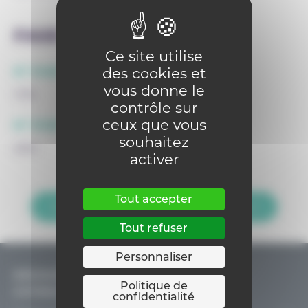
FASE
Ce site utilise
des cookies et
N° FASE siège :
vous donne le
1178
contrôle sur
ceux que vous
N° FASE implantation :
souhaitez
2310
activer
Tout accepter
Retour sur la page Trouver un établissement
Tout refuser
Personnaliser
DÉCOUVRIR & PENSER L’ENSEIGNEMENT
Politique de
CATHOLIQUE
confidentialité