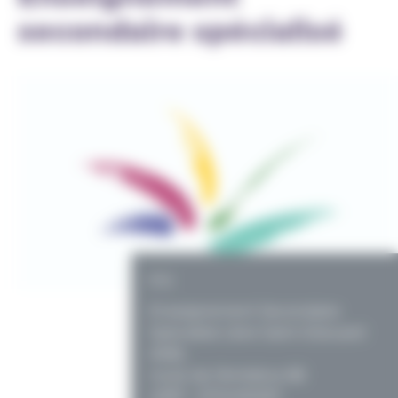
secondaire spécialisé
PO
Enseignement Secondaire
Spécialisé Libre Saint-Edouard
ASBL
route de l'Amblève 88
4987 - STOUMONT