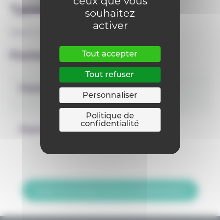
ceux que vous
Types
souhaitez
activer
Type 2
Type 3
Formes
Tout accepter
Tout refuser
Forme 1
Personnaliser
Politique de
confidentialité
Forme 2
Retour sur la page Trouver un établissement