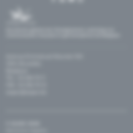
Secrétariat général de l'Enseignement catholique en
communautés française et germanophone de Belgique
Avenue Emmanuel Mounier 100
1200, Bruxelles
Belgique
TEL :
02 256 70 11
FAX : 02 256 70 12
segec@segec.be
© SeGEC 2026
Mentions légales