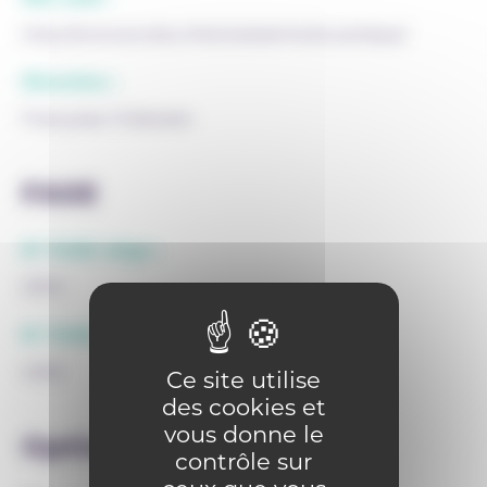
http://www.ecoles.cfwb.be/saintedouardspa/
Direction :
Françoise Châtelain
FASE
N° FASE siège :
2300
N° FASE implantation :
4626
Ce site utilise
des cookies et
vous donne le
Options
contrôle sur