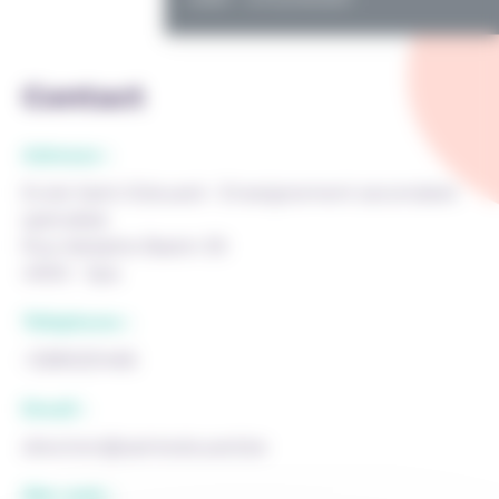
Contact
Adresse :
Ecole Saint-Edouard - Enseignement secondaire
spécialisé
Rue Adolphe Bastin 30
4900 - Spa
Téléphone :
+3280221466
Email :
direction@saintedouard.be
Site web :