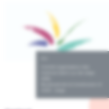
PO
Comité organisateur des
Instituts Saint-Luc de Liège
ASBL
Boulevard de la Constitution 41
4020 - Liège