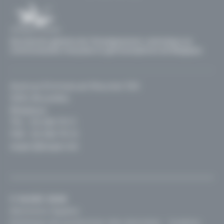
Secrétariat général de l'Enseignement catholique en
communautés française et germanophone de Belgique
Avenue Emmanuel Mounier 100
1200, Bruxelles
Belgique
TEL :
02 256 70 11
FAX : 02 256 70 12
segec@segec.be
© SeGEC 2026
Mentions légales
Politique de protection des données
Cookies