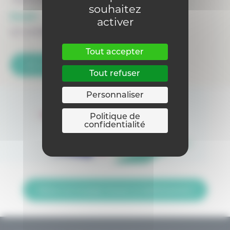
souhaitez
Email :
activer
accueil@saint-luc.be
Tout accepter
Voir la fiche du siège
Tout refuser
Personnaliser
Politique de
confidentialité
Retour sur la page Trouver un établissement