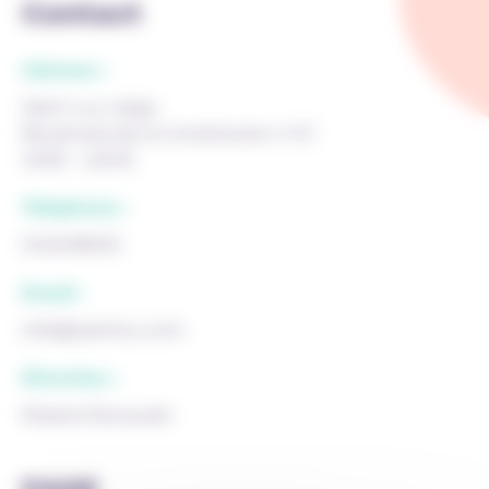
Contact
Adresse :
Saint-Luc Liège
Boulevard de la Constitution n°41
4020 - LIEGE
Téléphone :
043418000
Email :
info@saintluc.com
Direction :
Roland Decaudin