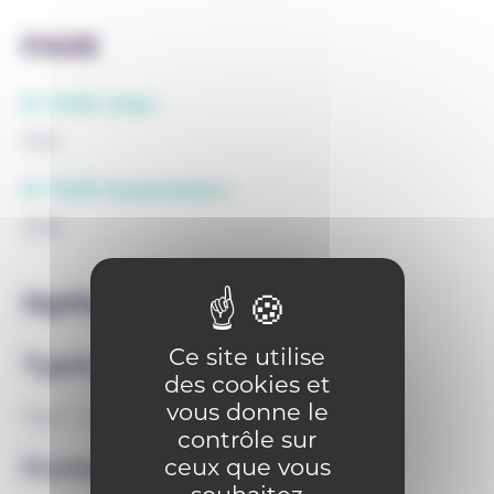
FASE
N° FASE siège :
1622
N° FASE implantation :
3238
Options
Ce site utilise
Types
des cookies et
vous donne le
Type 1
Type 2
Type 3
Type 8
contrôle sur
Formes
ceux que vous