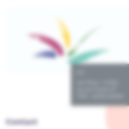
PO
Les Trieux - A.S.B.L.
rue du Cornet 47
7730 - LEERS-NORD
Contact