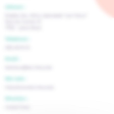
Adresse :
Etablis. Sec. d'Ens. Spécialisé "Les Trieux"
Rue du Cornet 47
7730 - Leers-Nord
Téléphone :
056 48 10 10
Email :
lestrieux@les-trieux.be
Site web :
http://www.les-trieux.be
Direction :
Carole Frere