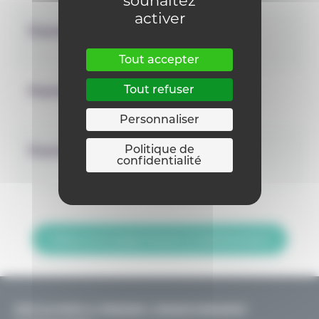
souhaitez
activer
Forme 3
Tout accepter
Tout refuser
Forme 1
Personnaliser
Politique de
Forme 2
confidentialité
Retour sur la page Trouver un établissement
DÉCOUVRIR & PENSER L’ENSEIGNEMENT