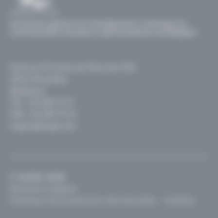
Secrétariat général de l'Enseignement catholique en
communautés française et germanophone de Belgique
Avenue Emmanuel Mounier 100
1200, Bruxelles
Belgique
TEL :
02 256 70 11
FAX : 02 256 70 12
segec@segec.be
© SeGEC 2026
Mentions légales
Politique de protection des données
Cookies