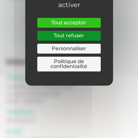
activer
Tout accepter
Tout refuser
Personnaliser
Internat
Politique de
confidentialité
Adresse :
Internat d'Asty-Moulin asbl
rue de la Pépinière 101
5000 - NAMUR
Téléphone :
081 72 90 71
Email :