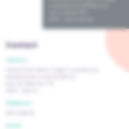
Luxembourg (HENALLUX)
rue St Donat 130
5002 - Saint-Servais
Contact
Adresse :
Haute École Namur-Liège-Luxembourg -
Département social de Namur
Rue de l'Arsenal n°10
5000 - Namur
Téléphone :
081 46 86 60
Email :