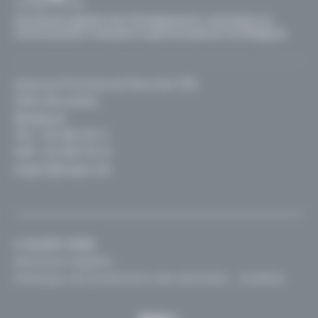
Secrétariat général de l'Enseignement catholique en
communautés française et germanophone de Belgique
Avenue Emmanuel Mounier 100
1200, Bruxelles
Belgique
TEL :
02 256 70 11
FAX : 02 256 70 12
segec@segec.be
© SeGEC 2026
Mentions légales
Politique de protection des données
Cookies