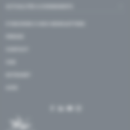
Supérieur
Promotion sociale
Organisation d’un établissement, centre PMS ou
Enseignement pour adultes
Directions & Cadres
ACTUALITÉS & EVENEMENTS
internat
Centres pms
Appel d’offres
Pouvoir Organisateur
Actualités
S’INSCRIRE À NOS NEWSLETTERS
Personnel
Agenda des événements
PRESSE
Élèves et Étudiants
Appels à projets
Sécurité
Entrées Libres
CONTACT
Finances
Libre à Vous
JOB
Achats
EXTRANET
Bâtiments
AIDE
Formations
RGPD