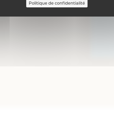
Politique de confidentialité