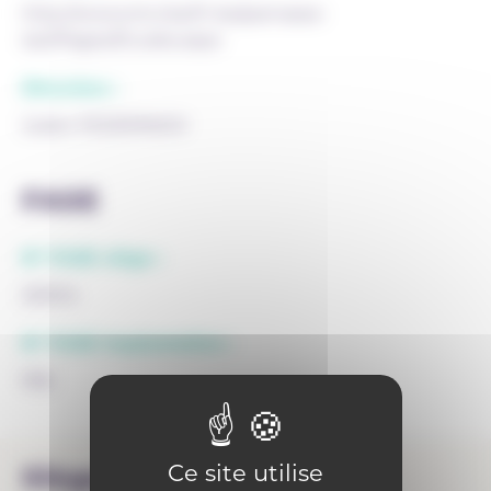
http://www.vinci.be/fr-be/parnasse-
isei/Pages/Etudes.aspx
Direction :
Julien FEDERINOV
FASE
N° FASE siège :
22004
N° FASE implantation :
956
Ce site utilise
Siège