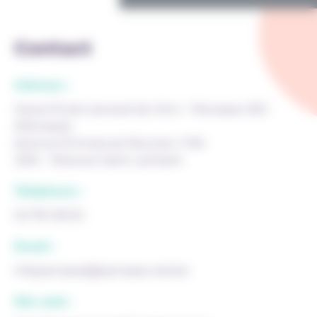
Contact
Adresse :
Haute École Léonard de Vinci - Parnasse-ISEI
(Parnasse)
Avenue Emmanuel Mounier n°84
1200 - Woluwe-Saint-Lambert
Téléphone :
02 761 08 50
Email :
infoparnasse@parnasse-isei.be
Site web :