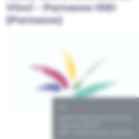
Vinci – Parnasse-ISEI
(Parnasse)
PO
Haute Ecole Léonard de Vinci
Place de l'Alma 3
1200 - Woluwe-Saint-Lambert