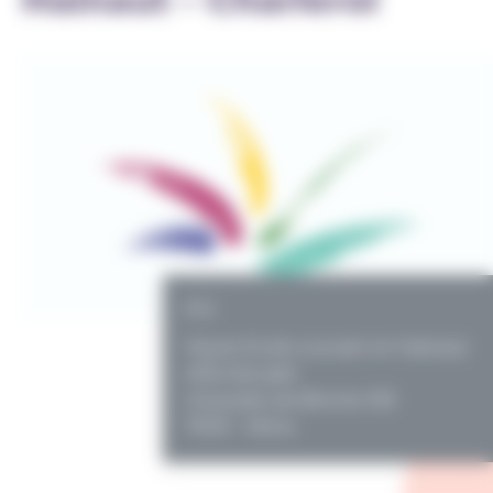
PO
Haute Ecole Louvain en Hainaut
(HELHa) asbl
chaussée de Binche 159
7000 - Mons