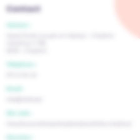
Contact
Adresse :
Haute École Louvain en Hainaut - Charleroi
Grand'rue n°185
6000 - Charleroi
Téléphone :
071 41 94 40
Email :
info@helha.be
Site web :
http://www.helha.be/implantation/helha-charleroi/
Direction :