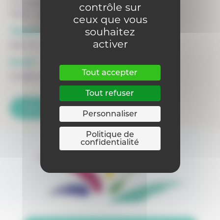
Chaussée de Binche 159
contrôle sur
7000 - MONS
ceux que vous
souhaitez
Téléphone :
activer
065 40 41 42
Email :
Tout accepter
info@helha.be
Tout refuser
Voir la fiche du siège
Personnaliser
Politique de
confidentialité