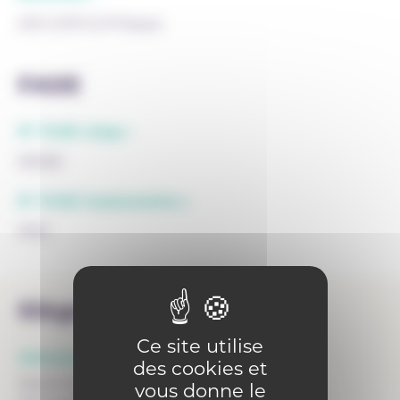
DECLERCQ Philippe
FASE
N° FASE siège :
95080
N° FASE implantation :
9163
Siège
Ce site utilise
Adresse :
des cookies et
Haute Ecole Louvain en Hainaut - HELHa
vous donne le