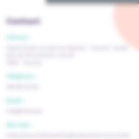
Contact
Adresse :
Haute École Louvain en Hainaut - Tournai - Social
Rue de l'Ecorcherie n°16-20
7500 - Tournai
Téléphone :
069 89 05 06
Email :
info@helha.be
Site web :
https://www.helha.be/implantation/tournai-social/