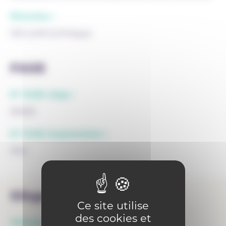
Direction :
DECLERCQ Philippe
FASE
N° FASE siège :
95080
N° FASE implantation :
9162
Siège
Ce site utilise
des cookies et
Adresse :