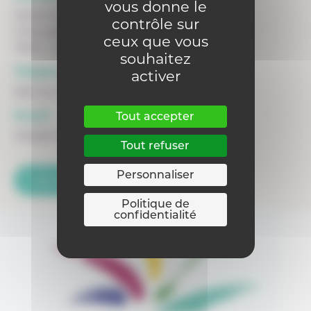
vous donne le
Haute Ecole Louvain en Hainaut - HELHa
contrôle sur
Chaussée de Binche 159
ceux que vous
7000 - MONS
souhaitez
Téléphone :
activer
065 40 41 42
Email :
Tout accepter
info@helha.be
Tout refuser
Personnaliser
Voir la fiche du siège
Politique de
confidentialité