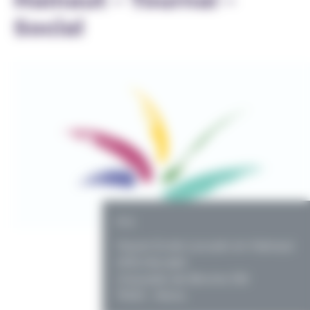
Social
PO
Haute Ecole Louvain en Hainaut
(HELHa) asbl
chaussée de Binche 159
7000 - Mons