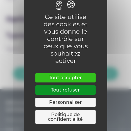
Ce site utilise
Options
des cookies et
vous donne le
Types
contrôle sur
ceux que vous
Type 2
souhaitez
activer
Retour sur la page Trouver un établissement
Tout accepter
Tout refuser
Personnaliser
DÉCOUVRIR & PENSER L’ENSEIGNEMENT
CATHOLIQUE
Politique de
confidentialité
Découvrir
Le projet
Penser