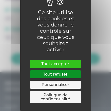
N° FASE siège :
Ce site utilise
des cookies et
415
vous donne le
N° FASE implantation :
contrôle sur
ceux que vous
762
souhaitez
activer
Retour sur la page Trouver un établissement
Tout accepter
Tout refuser
DÉCOUVRIR & PENSER L’ENSEIGNEMENT
Personnaliser
CATHOLIQUE
Politique de
Découvrir
confidentialité
Le projet
Penser