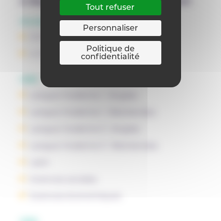
2 degrés
Générale de transition
Tout refuser
Années d'études
Personnaliser
3 GT
Politique de
4 GT
confidentialité
OBS
Langue moderne I : Anglais
Langue moderne I : Néerlandais
Langue moderne II : Anglais
Langue moderne II : Néerlandais
Latin
Sciences sociales
Sciences économiques