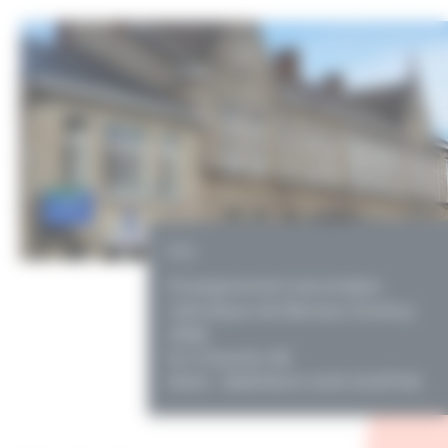
PO
Enseignement secondaire
catholique de Barvaux-Durbuy
ASBL
En Charotte 28
6940 - BARVAUX-SUR-OURTHE