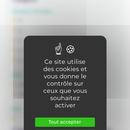
Années d'études
1C
1D
2C
2D
2S
Ce site utilise
des cookies et
vous donne le
OBS
contrôle sur
Langue moderne I : Anglais
ceux que vous
Langue moderne I : Néerlandais
souhaitez
activer
OBG
Tout accepter