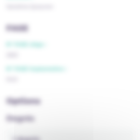
Sandrine Quirynen
FASE
N° FASE siège :
2563
N° FASE implantation :
5143
Options
Degrés
1 degrés