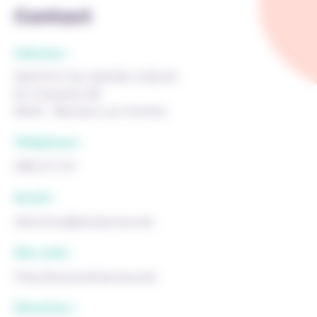
Contact
Adresse :
INSTITUT DU SACRE-COEUR
En Charotte 28
6940 - Barvaux-sur-Ourthe
Téléphone :
086 21 11 01
Email :
direction@iscbarvaux.be
Site web :
http://www.iscbarvaux.be
Direction :