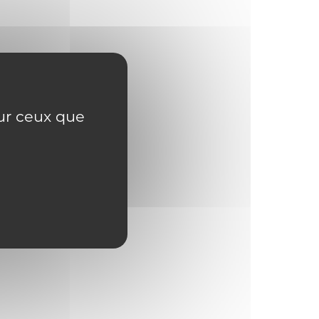
sur ceux que