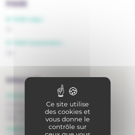
FASE
N° FASE siège :
72
N° FASE implantation :
122
Internat
Adresse :
Ce site utilise
Internat Don Bosco Ganshoren
des cookies et
rue Lowet 12
vous donne le
1083 - GANSHOREN
contrôle sur
Téléphone :
ceux que vous