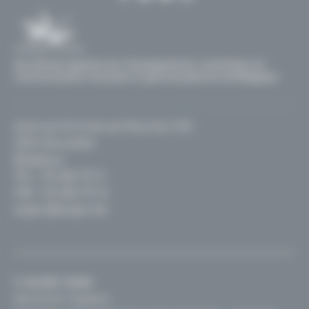
Secrétariat général de l'Enseignement catholique en
communautés française et germanophone de Belgique
Avenue Emmanuel Mounier 100
1200, Bruxelles
Belgique
TEL :
02 256 70 11
FAX : 02 256 70 12
segec@segec.be
© SeGEC 2026
Mentions légales