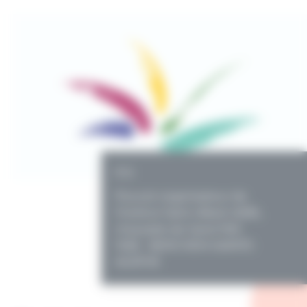
PO
Pouvoir organisateur de
l'Institut Saint-Albert ASBL.
chaussée de Gand 1163
1082 - BERCHEM-SAINTE-
AGATHE