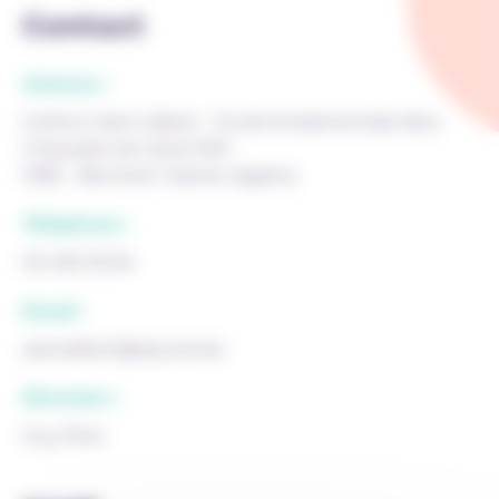
Contact
Adresse :
Institut Saint-Albert - Ecole fondamentale libre
Chaussée de Gand 1163
1082 - Berchem-Sainte-Agathe
Téléphone :
02 465 32 84
Email :
saintalbert@skynet.be
Direction :
Guy Piret