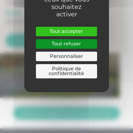
0470313144
souhaitez
Email :
activer
directiondonboscog@gmail.com
Tout accepter
Voir la fiche de l'internat
Tout refuser
Personnaliser
Politique de
confidentialité
Retour sur la page Trouver un établissement