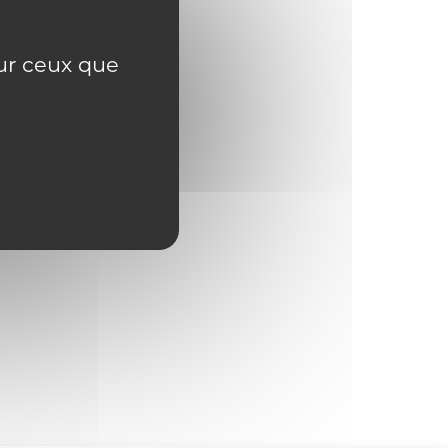
sur ceux que