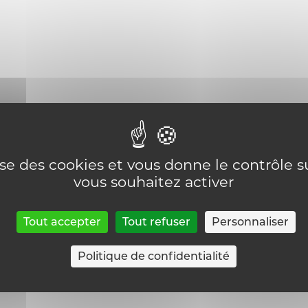
lise des cookies et vous donne le contrôle 
N° FASE implantation :
vous souhaitez activer
8148
Tout accepter
Tout refuser
Personnaliser
Politique de confidentialité