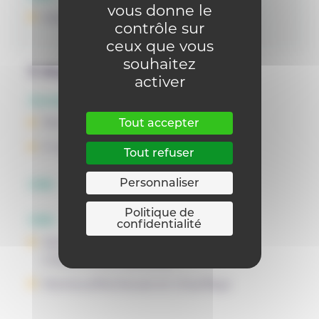
vous donne le
Monteur/Monteuse en chauffage
contrôle sur
ceux que vous
souhaitez
3 degrés
Professionnel
activer
Années d'études
Tout accepter
7B P
P 45
Tout refuser
Personnaliser
OBS
Politique de
OBG
confidentialité
INSTALLATEUR/INSTALLATRICE EN
CHAUFFAGE CENTRAL
Monteur/Monteuse en chauffage