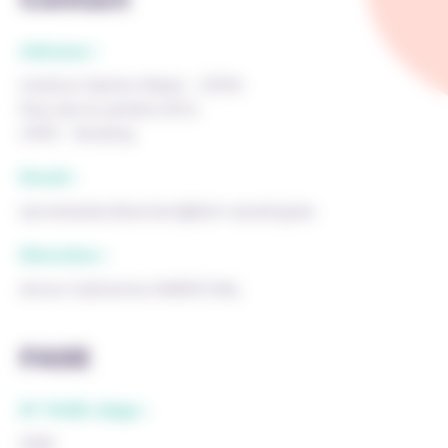
Adresse :
Institut Sainte-Marie - CEFA
Rue de la carrière 20 b
4100 - Seraing
Email :
secretariat.direction@ism-seraing.be
Direction :
Anne-Catherine MARICHAL
FASE
N° FASE siège :
2129