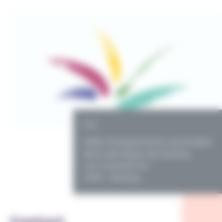
PO
ASBL Enseignement secondaire
libre catholique de Seraing
rue Cockerill 144
4100 - Seraing
Contact