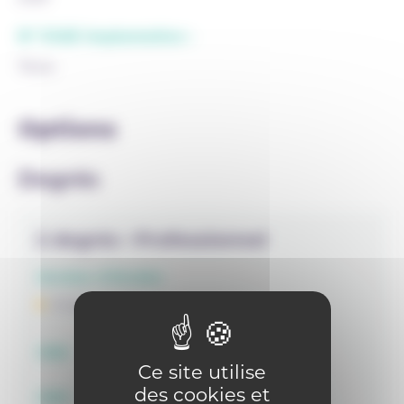
N° FASE implantation :
7444
Options
Degrés
2 degrés
Professionnel
Années d'études
P 45
OBS
Ce site utilise
des cookies et
OBG